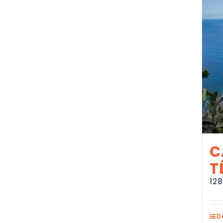
C
T
12
D