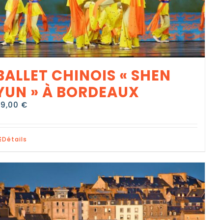
BALLET CHINOIS « SHEN
YUN » À BORDEAUX
99,00
€
Détails