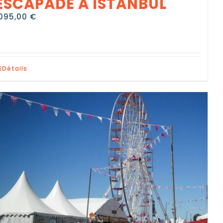
ESCAPADE A ISTANBUL
095,00
€
Détails