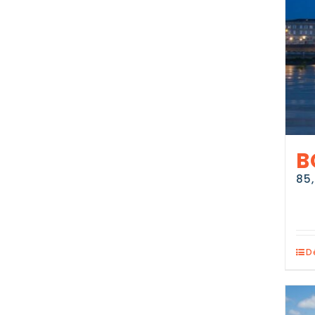
B
85
D