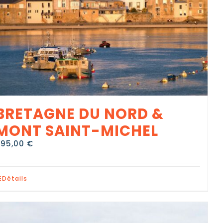
BRETAGNE DU NORD &
MONT SAINT-MICHEL
895,00
€
Détails