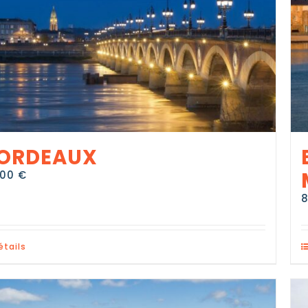
ORDEAUX
,00
€
étails