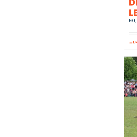
D
L
90
D