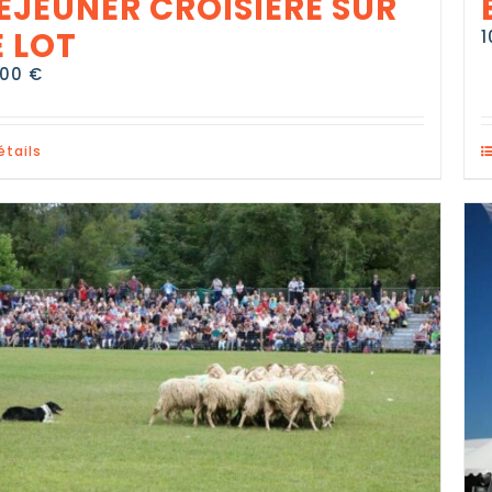
ÉJEUNER CROISIÈRE SUR
E LOT
1
,00
€
étails