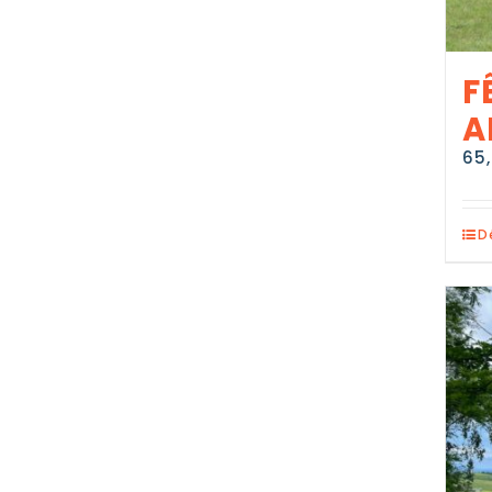
F
A
65
D