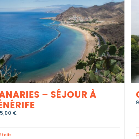
ANARIES – SÉJOUR À
ÉNÉRIFE
85,00
€
étails