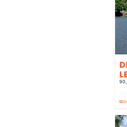
D
L
90
D