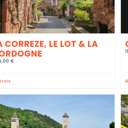
A CORREZE, LE LOT & LA
ORDOGNE
1
5,00
€
étails