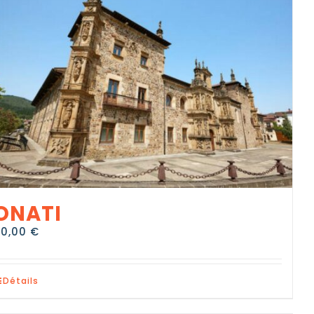
ONATI
80,00
€
Détails