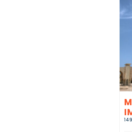
M
I
14