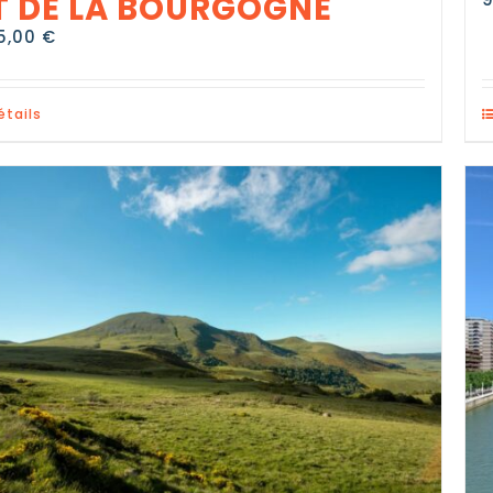
T DE LA BOURGOGNE
95,00
€
étails