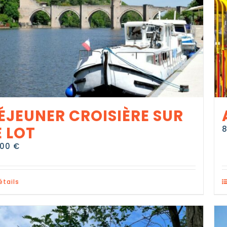
ÉJEUNER CROISIÈRE SUR
E LOT
,00
€
étails