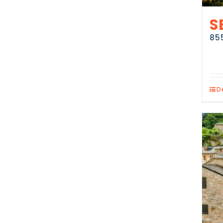
S
85
D