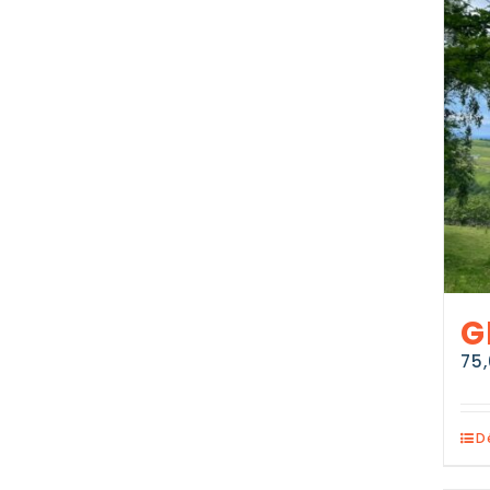
G
75
D