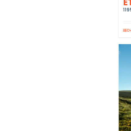
E
11
D