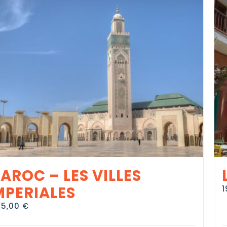
AROC – LES VILLES
MPERIALES
1
95,00
€