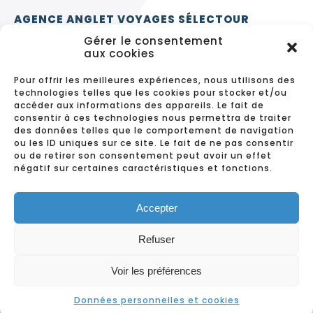
AGENCE ANGLET VOYAGES SÉLECTOUR
Gérer le consentement
3 avenue de Bayonne
aux cookies
64600 ANGLET
Pour offrir les meilleures expériences, nous utilisons des
05 59 63 64 50
technologies telles que les cookies pour stocker et/ou
accéder aux informations des appareils. Le fait de
Agence ouverte du lundi au vendredi
consentir à ces technologies nous permettra de traiter
de 9h30 à 12h30 et de 14h à 18h.
des données telles que le comportement de navigation
ou les ID uniques sur ce site. Le fait de ne pas consentir
ou de retirer son consentement peut avoir un effet
négatif sur certaines caractéristiques et fonctions.
CONTACT
MENTIONS LÉGALES
DONNÉES PERSONNELLES ET COOKIES
Accepter
BACARRÈRE
Refuser
Voir les préférences
COPYRIGHT © 2023 – VOYAGES BACARRÈRE. TOUS DROITS RÉSERVÉS.
RÉALISATION & HÉBERGEMENT : ADIANE SAS – DAX –
WWW.ADIANE.COM
Données personnelles et cookies