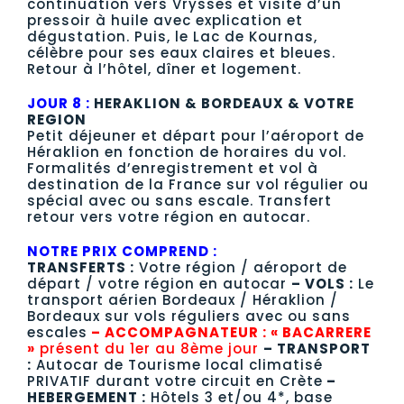
continuation vers Vrysses et visite d’un
pressoir à huile avec explication et
dégustation. Puis, le Lac de Kournas,
célèbre pour ses eaux claires et bleues.
Retour à l’hôtel, dîner et logement.
JOUR 8 :
HERAKLION & BORDEAUX & VOTRE
REGION
Petit déjeuner et départ pour l’aéroport de
Héraklion en fonction de horaires du vol.
Formalités d’enregistrement et vol à
destination de la France sur vol régulier ou
spécial avec ou sans escale. Transfert
retour vers votre région en autocar.
NOTRE PRIX COMPREND :
TRANSFERTS :
Votre région / aéroport de
départ / votre région en autocar
– VOLS :
Le
transport aérien Bordeaux / Héraklion /
Bordeaux sur vols réguliers avec ou sans
escales
– ACCOMPAGNATEUR : « BACARRERE
»
présent du 1er
au 8ème jour
– TRANSPORT
:
Autocar de Tourisme local climatisé
PRIVATIF durant votre circuit en Crète
–
HEBERGEMENT :
Hôtels 3 et/ou 4*, base