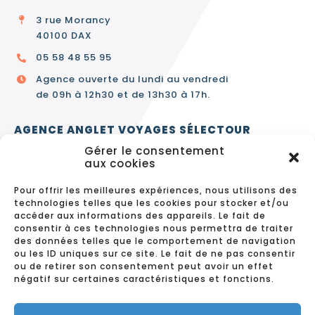
3 rue Morancy
40100 DAX
05 58 48 55 95
Agence ouverte du lundi au vendredi
de 09h à 12h30 et de 13h30 à 17h.
AGENCE ANGLET VOYAGES SÉLECTOUR
Gérer le consentement
3 avenue de Bayonne
aux cookies
64600 ANGLET
Pour offrir les meilleures expériences, nous utilisons des
05 59 63 64 50
technologies telles que les cookies pour stocker et/ou
accéder aux informations des appareils. Le fait de
Agence ouverte du lundi au vendredi
consentir à ces technologies nous permettra de traiter
de 9h30 à 12h30 et de 14h à 18h.
des données telles que le comportement de navigation
ou les ID uniques sur ce site. Le fait de ne pas consentir
ou de retirer son consentement peut avoir un effet
négatif sur certaines caractéristiques et fonctions.
CONTACT
MENTIONS LÉGALES
DONNÉES PERSONNELLES ET COOKIES