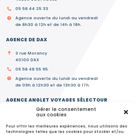
05 58 44 25 33
Agence ouverte du lundi au vendredi
de 8h30 à 12h et de 14h à 18h.
AGENCE DE DAX
3 rue Morancy
40100 DAX
05 58 48 55 95
Agence ouverte du lundi au vendredi
de 09h à 12h30 et de 13h30 à 17h.
AGENCE ANGLET VOYAGES SÉLECTOUR
Gérer le consentement
3 avenue de Bayonne
aux cookies
64600 ANGLET
Pour offrir les meilleures expériences, nous utilisons des
05 59 63 64 50
technologies telles que les cookies pour stocker et/ou