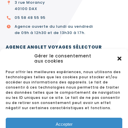
3 rue Morancy
40100 DAX
05 58 48 55 95
Agence ouverte du lundi au vendredi
de 09h à 12h30 et de 13h30 à 17h.
AGENCE ANGLET VOYAGES SÉLECTOUR
Gérer le consentement
3 avenue de Bayonne
aux cookies
64600 ANGLET
Pour offrir les meilleures expériences, nous utilisons des
05 59 63 64 50
technologies telles que les cookies pour stocker et/ou
accéder aux informations des appareils. Le fait de
Agence ouverte du lundi au vendredi
consentir à ces technologies nous permettra de traiter
de 9h30 à 12h30 et de 14h à 18h.
des données telles que le comportement de navigation
ou les ID uniques sur ce site. Le fait de ne pas consentir
ou de retirer son consentement peut avoir un effet
négatif sur certaines caractéristiques et fonctions.
CONTACT
MENTIONS LÉGALES
DONNÉES PERSONNELLES ET COOKIES
Accepter